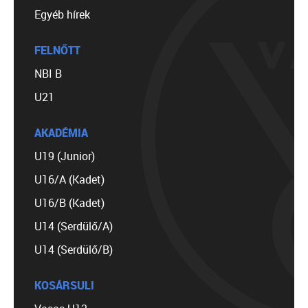
Egyéb hírek
FELNŐTT
NBI B
U21
AKADÉMIA
U19 (Junior)
U16/A (Kadet)
U16/B (Kadet)
U14 (Serdülő/A)
U14 (Serdülő/B)
KOSÁRSULI