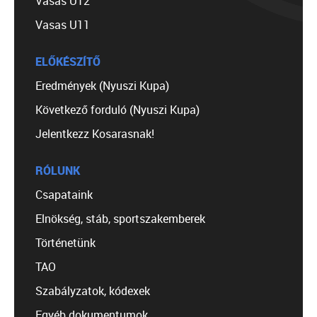
Vasas U12
Vasas U11
ELŐKÉSZÍTŐ
Eredmények (Nyuszi Kupa)
Következő forduló (Nyuszi Kupa)
Jelentkezz Kosarasnak!
RÓLUNK
Csapataink
Elnökség, stáb, sportszakemberek
Történetünk
TAO
Szabályzatok, kódexek
Egyéb dokumentumok