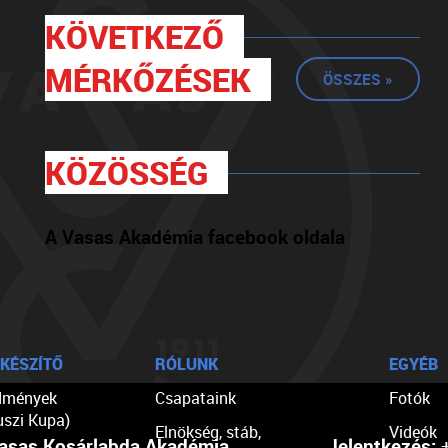
KÖVETKEZŐ
MÉRKŐZÉSEK
ÖSSZES »
KÖZÖSSÉG
A Vasas Akadémia facebook oldala
KÉSZÍTŐ
RÓLUNK
EGYÉB
dmények
Csapataink
Fotók
uszi Kupa)
Elnökség, stáb,
Videók
asas Kosárlabda Akadémia
Jelentkezés:
+