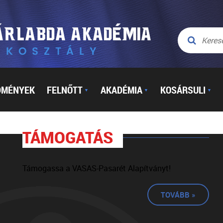
DMÉNYEK
FELNŐTT
AKADÉMIA
KOSÁRSULI
▼
▼
▼
TÁMOGATÁS
Támogassa a VASAS-Pasarét Alapítványt!
TOVÁBB »