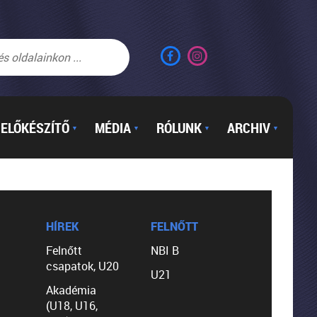
ELŐKÉSZÍTŐ
MÉDIA
RÓLUNK
ARCHIV
▼
▼
▼
▼
HÍREK
FELNŐTT
Felnőtt
NBI B
csapatok, U20
U21
Akadémia
(U18, U16,