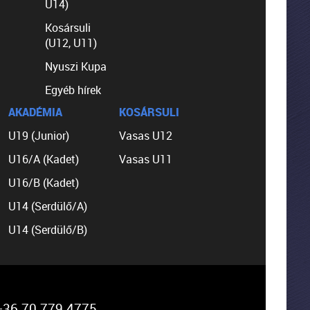
U14)
Kosársuli
(U12, U11)
Nyuszi Kupa
Egyéb hírek
AKADÉMIA
KOSÁRSULI
U19 (Junior)
Vasas U12
U16/A (Kadet)
Vasas U11
U16/B (Kadet)
U14 (Serdülő/A)
U14 (Serdülő/B)
36 70 779 4775