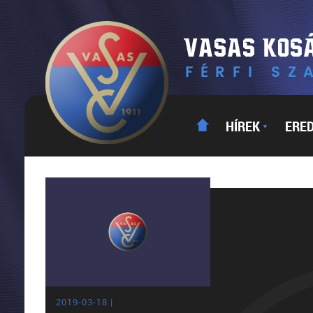
HÍREK
ERE
▼
2019-03-18 |