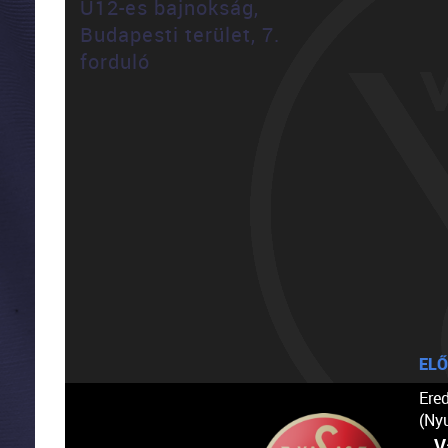
U12-es bajnokság,
Budapesti terület, 7.
forduló
ELŐ
Ere
(Ny
V