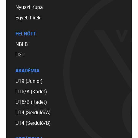
Nyuszi Kupa
Egyéb hírek
FELNŐTT
NBI B
U21
AKADÉMIA
U19 (Junior)
U16/A (Kadet)
U16/B (Kadet)
U14 (Serdülő/A)
U14 (Serdülő/B)