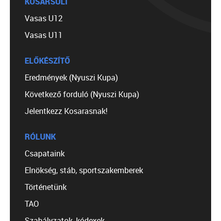
KOSÁRSULI
Vasas U12
Vasas U11
ELŐKÉSZÍTŐ
Eredmények (Nyuszi Kupa)
Következő forduló (Nyuszi Kupa)
Jelentkezz Kosarasnak!
RÓLUNK
Csapataink
Elnökség, stáb, sportszakemberek
Történetünk
TAO
Szabályzatok, kódexek