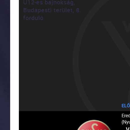
U12-es bajnokság,
Budapesti terület, 8.
forduló
ELŐ
Ere
(Ny
V