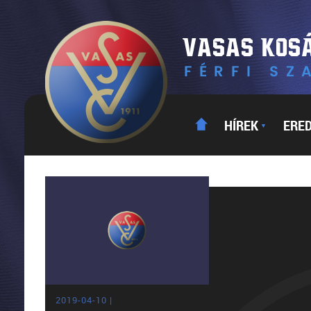
HÍREK
ERE
▼
2019-04-10 |