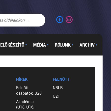
ELŐKÉSZÍTŐ
MÉDIA
RÓLUNK
ARCHIV
▼
▼
▼
▼
HÍREK
FELNŐTT
Felnőtt
NBI B
csapatok, U20
U21
Akadémia
(U18, U16,