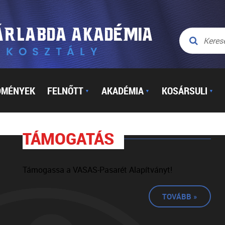
DMÉNYEK
FELNŐTT
AKADÉMIA
KOSÁRSULI
▼
▼
▼
TÁMOGATÁS
Támogassa a VASAS-Pasarét Alapítványt!
TOVÁBB »