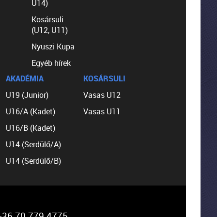
U14)
Kosársuli
(U12, U11)
Nyuszi Kupa
Egyéb hírek
AKADÉMIA
KOSÁRSULI
U19 (Junior)
Vasas U12
U16/A (Kadet)
Vasas U11
U16/B (Kadet)
U14 (Serdülő/A)
U14 (Serdülő/B)
36 70 779 4775