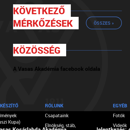
KÖVETKEZŐ
MÉRKŐZÉSEK
ÖSSZES »
KÖZÖSSÉG
A Vasas Akadémia facebook oldala
KÉSZÍTŐ
RÓLUNK
EGYÉB
dmények
Csapataink
Fotók
uszi Kupa)
Elnökség, stáb,
Videók
asas Kosárlabda Akadémia
Jelentkezés:
+