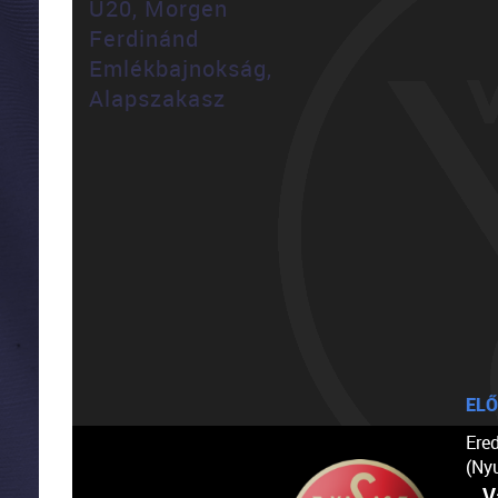
U20, Morgen
Ferdinánd
Emlékbajnokság,
Alapszakasz
ELŐ
Ere
(Ny
V