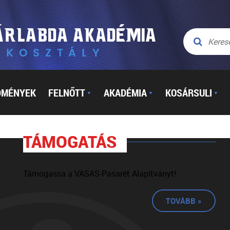
DMÉNYEK
FELNŐTT
AKADÉMIA
KOSÁRSULI
▼
▼
▼
TÁMOGATÁS
Támogassa a VASAS-Pasarét Alapítványt!
TOVÁBB »