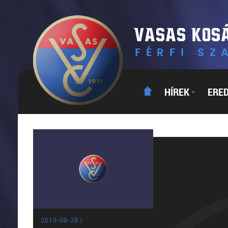
HÍREK
ERE
▼
2019-08-28 |