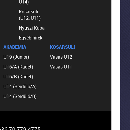
U14)
Kosársuli
(U12, U11)
Nyuszi Kupa
Egyéb hírek
AKADÉMIA
KOSÁRSULI
U19 (Junior)
Vasas U12
U16/A (Kadet)
Vasas U11
U16/B (Kadet)
U14 (Serdülő/A)
U14 (Serdülő/B)
36 70 779 4775