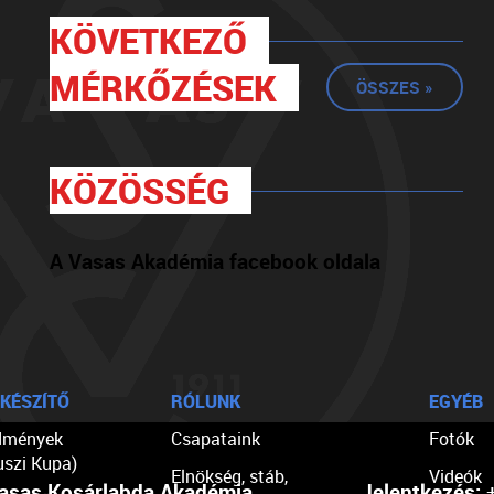
KÖVETKEZŐ
MÉRKŐZÉSEK
ÖSSZES »
KÖZÖSSÉG
A Vasas Akadémia facebook oldala
KÉSZÍTŐ
RÓLUNK
EGYÉB
dmények
Csapataink
Fotók
uszi Kupa)
Elnökség, stáb,
Videók
asas Kosárlabda Akadémia
Jelentkezés:
+