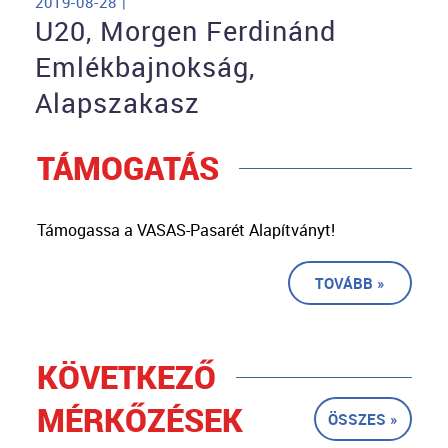
2019-08-28 |
U20, Morgen Ferdinánd
Emlékbajnokság,
Alapszakasz
TÁMOGATÁS
Támogassa a VASAS-Pasarét Alapítványt!
TOVÁBB »
KÖVETKEZŐ
MÉRKŐZÉSEK
ÖSSZES »