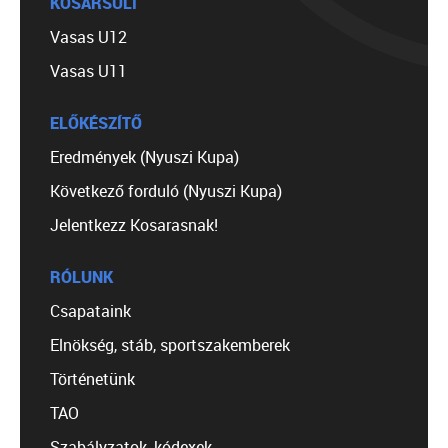
KOSÁRSULI
Vasas U12
Vasas U11
ELŐKÉSZÍTŐ
Eredmények (Nyuszi Kupa)
Következő forduló (Nyuszi Kupa)
Jelentkezz Kosarasnak!
RÓLUNK
Csapataink
Elnökség, stáb, sportszakemberek
Történetünk
TAO
Szabályzatok, kódexek