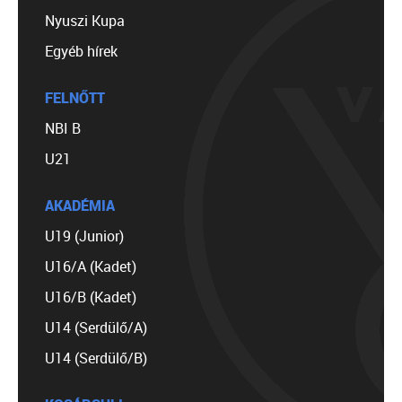
Nyuszi Kupa
Egyéb hírek
FELNŐTT
NBI B
U21
AKADÉMIA
U19 (Junior)
U16/A (Kadet)
U16/B (Kadet)
U14 (Serdülő/A)
U14 (Serdülő/B)