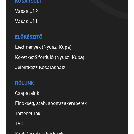
KOSÁRSULI
Vasas U12
Vasas U11
ELŐKÉSZÍTŐ
Eredmények (Nyuszi Kupa)
Következő forduló (Nyuszi Kupa)
Jelentkezz Kosarasnak!
RÓLUNK
Csapataink
Elnökség, stáb, sportszakemberek
Történetünk
TAO
Szabályzatok, kódexek