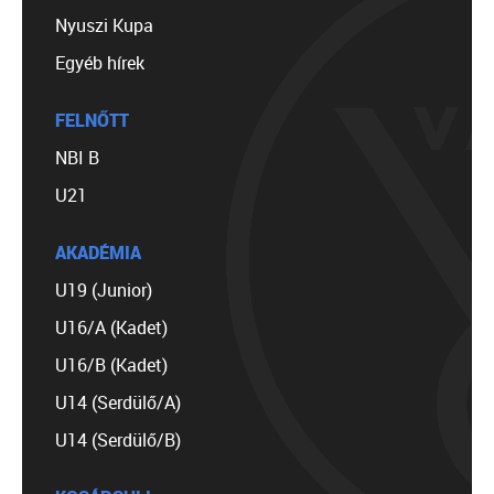
Nyuszi Kupa
Egyéb hírek
FELNŐTT
NBI B
U21
AKADÉMIA
U19 (Junior)
U16/A (Kadet)
U16/B (Kadet)
U14 (Serdülő/A)
U14 (Serdülő/B)