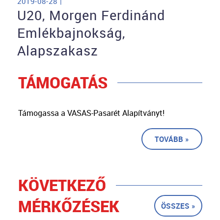
2019-08-28 |
U20, Morgen Ferdinánd
Emlékbajnokság,
Alapszakasz
TÁMOGATÁS
Támogassa a VASAS-Pasarét Alapítványt!
TOVÁBB »
KÖVETKEZŐ
MÉRKŐZÉSEK
ÖSSZES »