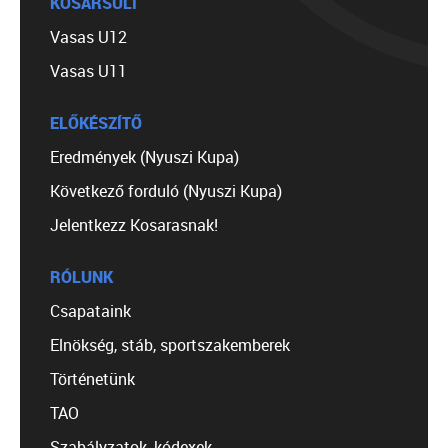
KOSÁRSULI
Vasas U12
Vasas U11
ELŐKÉSZÍTŐ
Eredmények (Nyuszi Kupa)
Következő forduló (Nyuszi Kupa)
Jelentkezz Kosarasnak!
RÓLUNK
Csapataink
Elnökség, stáb, sportszakemberek
Történetünk
TAO
Szabályzatok, kódexek