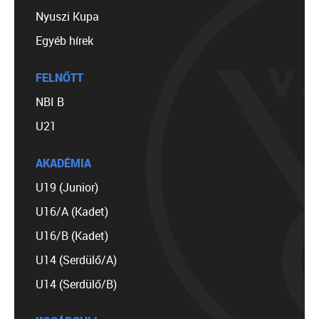
Nyuszi Kupa
Egyéb hírek
FELNŐTT
NBI B
U21
AKADÉMIA
U19 (Junior)
U16/A (Kadet)
U16/B (Kadet)
U14 (Serdülő/A)
U14 (Serdülő/B)