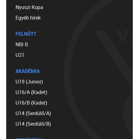
Nyuszi Kupa
Egyéb hírek
FELNŐTT
NBI B
U21
AKADÉMIA
U19 (Junior)
U16/A (Kadet)
U16/B (Kadet)
U14 (Serdülő/A)
U14 (Serdülő/B)