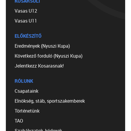
KOSÁRSULI
Vasas U12
Vasas U11
ELŐKÉSZÍTŐ
Eredmények (Nyuszi Kupa)
Következő forduló (Nyuszi Kupa)
Jelentkezz Kosarasnak!
RÓLUNK
Csapataink
Elnökség, stáb, sportszakemberek
Történetünk
TAO
Szabályzatok, kódexek