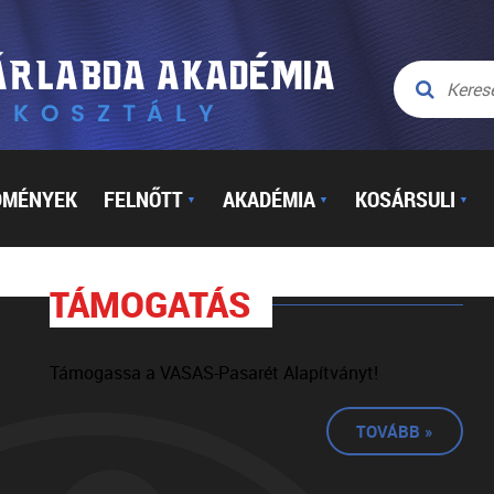
DMÉNYEK
FELNŐTT
AKADÉMIA
KOSÁRSULI
▼
▼
▼
TÁMOGATÁS
Támogassa a VASAS-Pasarét Alapítványt!
TOVÁBB »