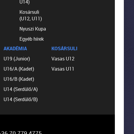
U14)
Kosársuli
(U12, U11)
Nyuszi Kupa
Egyéb hírek
AKADÉMIA
KOSÁRSULI
U19 (Junior)
Vasas U12
U16/A (Kadet)
Vasas U11
U16/B (Kadet)
U14 (Serdülő/A)
U14 (Serdülő/B)
36 70 779 4775