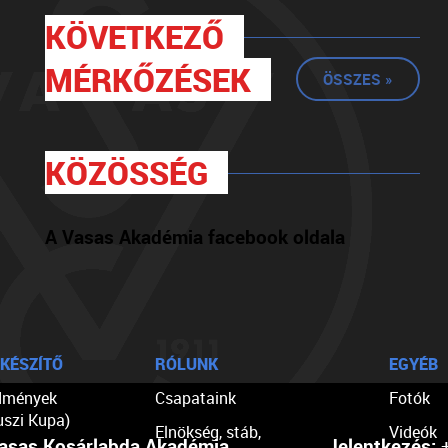
KÖVETKEZŐ
MÉRKŐZÉSEK
ÖSSZES »
KÖZÖSSÉG
A Vasas Akadémia facebook oldala
KÉSZÍTŐ
RÓLUNK
EGYÉB
dmények
Csapataink
Fotók
uszi Kupa)
Elnökség, stáb,
Videók
asas Kosárlabda Akadémia
Jelentkezés:
+