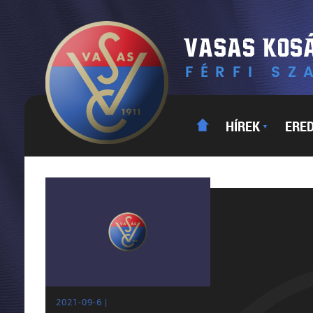
HÍREK
ERE
▼
2021-09-6 |