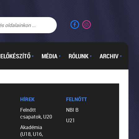
ELŐKÉSZÍTŐ
MÉDIA
RÓLUNK
ARCHIV
▼
▼
▼
▼
HÍREK
FELNŐTT
Felnőtt
NBI B
csapatok, U20
U21
Akadémia
(U18, U16,