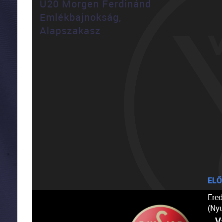
U20 Morgen Ferdinánd
Emlékbajnokság,
Alapszakasz
ELŐ
Ere
(Ny
V