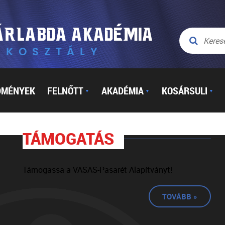
DMÉNYEK
FELNŐTT
AKADÉMIA
KOSÁRSULI
▼
▼
▼
TÁMOGATÁS
Támogassa a VASAS-Pasarét Alapítványt!
TOVÁBB »