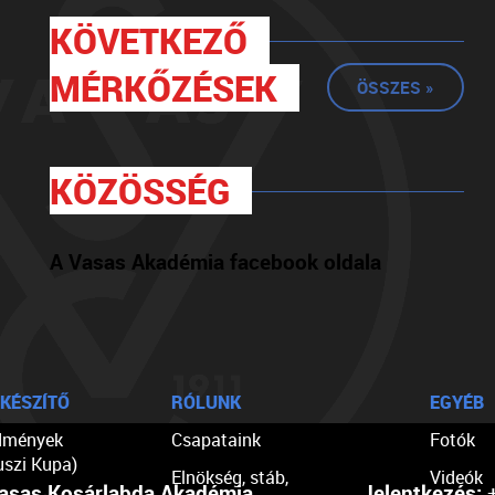
KÖVETKEZŐ
MÉRKŐZÉSEK
ÖSSZES »
KÖZÖSSÉG
A Vasas Akadémia facebook oldala
KÉSZÍTŐ
RÓLUNK
EGYÉB
dmények
Csapataink
Fotók
uszi Kupa)
Elnökség, stáb,
Videók
asas Kosárlabda Akadémia
Jelentkezés:
+