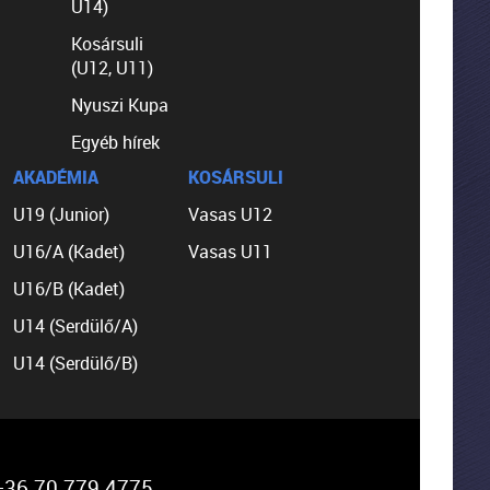
U14)
Kosársuli
(U12, U11)
Nyuszi Kupa
Egyéb hírek
AKADÉMIA
KOSÁRSULI
U19 (Junior)
Vasas U12
U16/A (Kadet)
Vasas U11
U16/B (Kadet)
U14 (Serdülő/A)
U14 (Serdülő/B)
36 70 779 4775