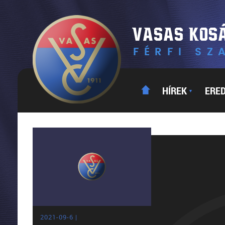
HÍREK
ERE
▼
2021-09-6 |