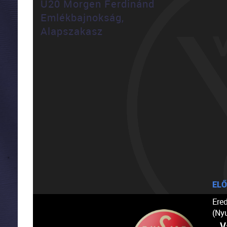
U20 Morgen Ferdinánd
Emlékbajnokság,
Alapszakasz
ELŐ
Ere
(Ny
V