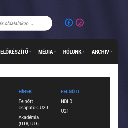
ELŐKÉSZÍTŐ
MÉDIA
RÓLUNK
ARCHIV
▼
▼
▼
▼
HÍREK
FELNŐTT
Felnőtt
NBI B
csapatok, U20
U21
Akadémia
(U18, U16,