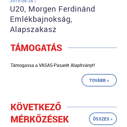
2019-08-28 |
U20, Morgen Ferdinánd
Emlékbajnokság,
Alapszakasz
TÁMOGATÁS
Támogassa a VASAS-Pasarét Alapítványt!
TOVÁBB »
KÖVETKEZŐ
MÉRKŐZÉSEK
ÖSSZES »