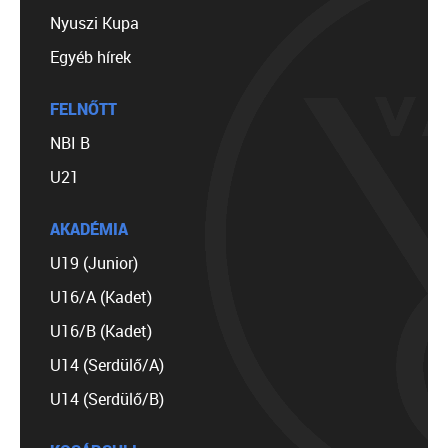
Nyuszi Kupa
Egyéb hírek
FELNŐTT
NBI B
U21
AKADÉMIA
U19 (Junior)
U16/A (Kadet)
U16/B (Kadet)
U14 (Serdülő/A)
U14 (Serdülő/B)