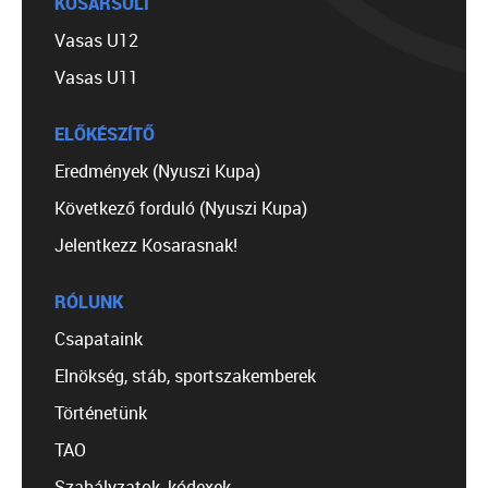
KOSÁRSULI
Vasas U12
Vasas U11
ELŐKÉSZÍTŐ
Eredmények (Nyuszi Kupa)
Következő forduló (Nyuszi Kupa)
Jelentkezz Kosarasnak!
RÓLUNK
Csapataink
Elnökség, stáb, sportszakemberek
Történetünk
TAO
Szabályzatok, kódexek