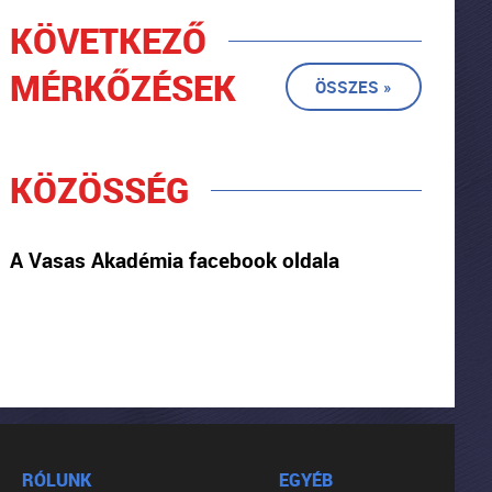
KÖVETKEZŐ
MÉRKŐZÉSEK
ÖSSZES »
KÖZÖSSÉG
A Vasas Akadémia facebook oldala
RÓLUNK
EGYÉB