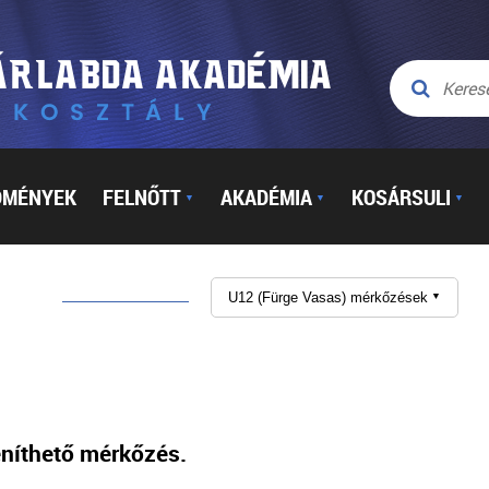
DMÉNYEK
FELNŐTT
AKADÉMIA
KOSÁRSULI
▼
▼
▼
U12 (Fürge Vasas) mérkőzések
▼
níthető mérkőzés.