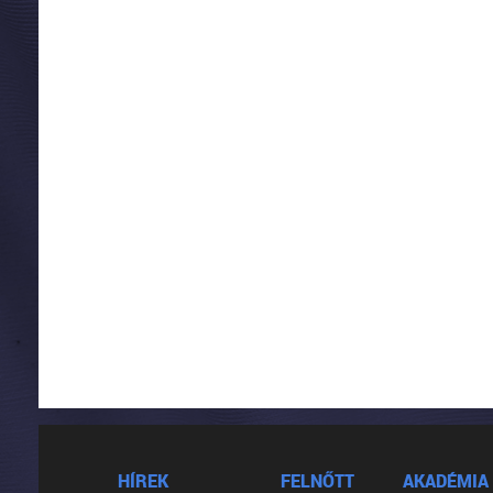
HÍREK
FELNŐTT
AKADÉMIA