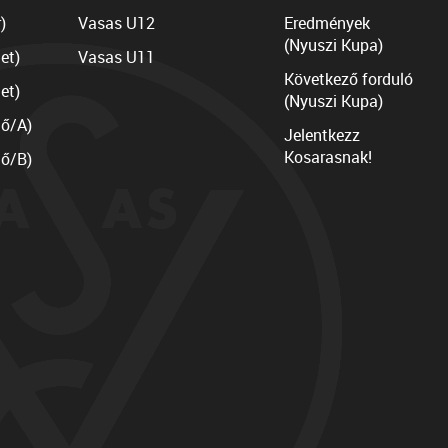
)
Vasas U12
Eredmények
(Nyuszi Kupa)
et)
Vasas U11
Következő forduló
et)
(Nyuszi Kupa)
lő/A)
Jelentkezz
Kosarasnak!
lő/B)