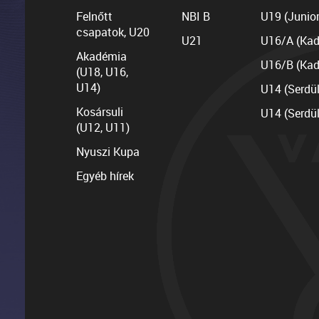
Felnőtt
NBI B
U19 (Junior
csapatok, U20
U21
U16/A (Kad
Akadémia
U16/B (Kad
(U18, U16,
U14)
U14 (Serdü
Kosársuli
U14 (Serdü
(U12, U11)
Nyuszi Kupa
Egyéb hírek