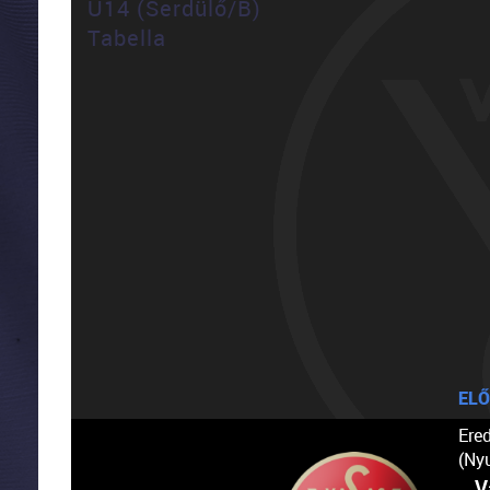
U14 (Serdülő/B)
Tabella
ELŐ
Ere
(Ny
V