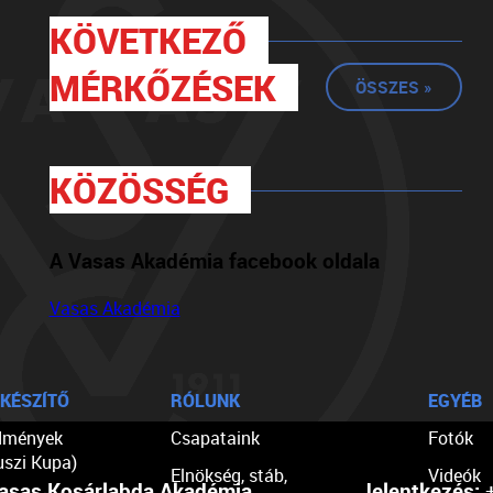
KÖVETKEZŐ
MÉRKŐZÉSEK
ÖSSZES »
KÖZÖSSÉG
A Vasas Akadémia facebook oldala
Vasas Akadémia
KÉSZÍTŐ
RÓLUNK
EGYÉB
dmények
Csapataink
Fotók
uszi Kupa)
Elnökség, stáb,
Videók
asas Kosárlabda Akadémia
Jelentkezés:
+