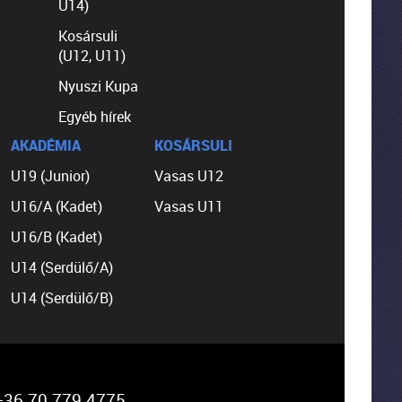
U14)
Kosársuli
(U12, U11)
Nyuszi Kupa
Egyéb hírek
AKADÉMIA
KOSÁRSULI
U19 (Junior)
Vasas U12
U16/A (Kadet)
Vasas U11
U16/B (Kadet)
U14 (Serdülő/A)
U14 (Serdülő/B)
36 70 779 4775