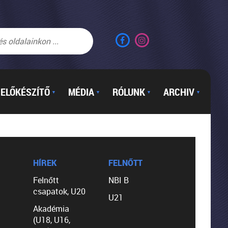
ELŐKÉSZÍTŐ
MÉDIA
RÓLUNK
ARCHIV
▼
▼
▼
▼
HÍREK
FELNŐTT
Felnőtt
NBI B
csapatok, U20
U21
Akadémia
(U18, U16,