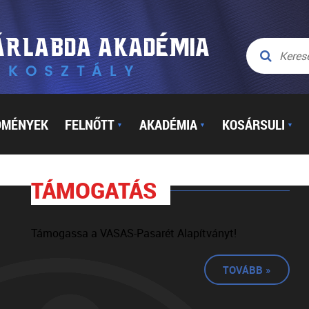
DMÉNYEK
FELNŐTT
AKADÉMIA
KOSÁRSULI
▼
▼
▼
TÁMOGATÁS
Támogassa a VASAS-Pasarét Alapítványt!
TOVÁBB »