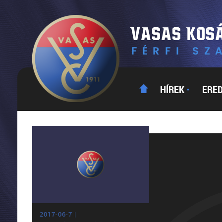
HÍREK
ERE
▼
2017-06-7 |