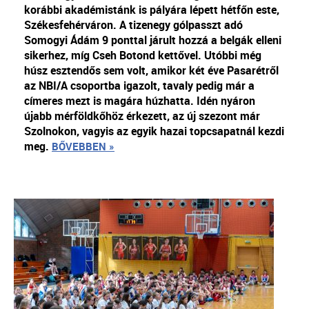
korábbi akadémistánk is pályára lépett hétfőn este,
Székesfehérváron. A tizenegy gólpasszt adó
Somogyi Ádám 9 ponttal járult hozzá a belgák elleni
sikerhez, míg Cseh Botond kettővel. Utóbbi még
húsz esztendős sem volt, amikor két éve Pasarétről
az NBI/A csoportba igazolt, tavaly pedig már a
címeres mezt is magára húzhatta. Idén nyáron
újabb mérföldkőhöz érkezett, az új szezont már
Szolnokon, vagyis az egyik hazai topcsapatnál kezdi
meg.
BŐVEBBEN »