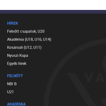
HÍREK
Felnőtt csapatok, U20
Akadémia (U18, U16, U14)
Kosársuli (U12, U11)
Nyuszi Kupa
Egyéb hírek
FELNŐTT
NBI B
U21
AKADÉMIA