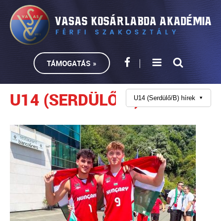
TÁMOGATÁS »
U14 (SERDÜLŐ/B) HÍREK
U14 (Serdülő/B) hírek
▼