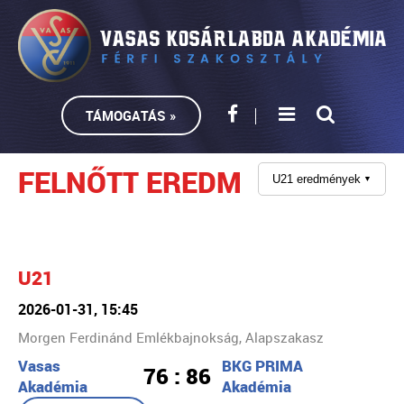
TÁMOGATÁS »
FELNŐTT EREDMÉNYEK
U21 eredmények
▼
U21
2026-01-31, 15:45
Morgen Ferdinánd Emlékbajnokság, Alapszakasz
Vasas
BKG PRIMA
76 : 86
Akadémia
Akadémia