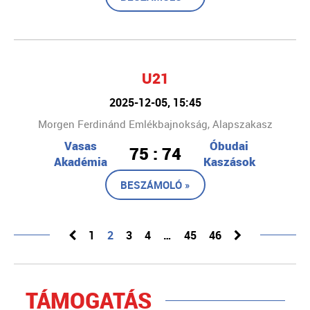
U21
2025-12-05, 15:45
Morgen Ferdinánd Emlékbajnokság, Alapszakasz
Vasas
Óbudai
75 : 74
Akadémia
Kaszások
BESZÁMOLÓ »
1
2
3
4
…
45
46
TÁMOGATÁS