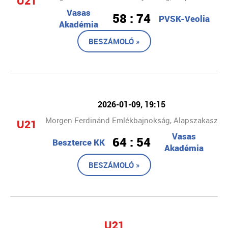
U21
Vasas
58 : 74
PVSK-Veolia
Akadémia
BESZÁMOLÓ »
2026-01-09, 19:15
Morgen Ferdinánd Emlékbajnokság, Alapszakasz
U21
Vasas
64 : 54
Beszterce KK
Akadémia
BESZÁMOLÓ »
U21