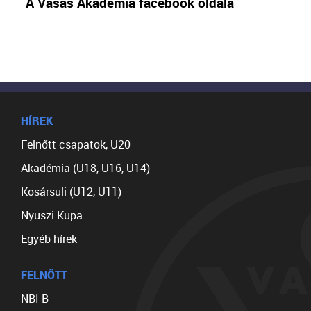
A Vasas Akadémia facebook oldala
HÍREK
Felnőtt csapatok, U20
Akadémia (U18, U16, U14)
Kosársuli (U12, U11)
Nyuszi Kupa
Egyéb hírek
FELNŐTT
NBI B