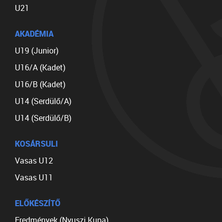
U21
AKADÉMIA
U19 (Junior)
U16/A (Kadet)
U16/B (Kadet)
U14 (Serdülő/A)
U14 (Serdülő/B)
KOSÁRSULI
Vasas U12
Vasas U11
ELŐKÉSZÍTŐ
Eredmények (Nyuszi Kupa)