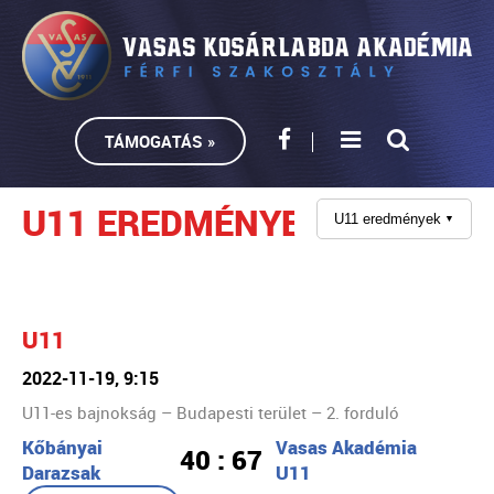
TÁMOGATÁS »
U11 EREDMÉNYEK
U11 eredmények
▼
U11
2022-11-19, 9:15
U11-es bajnokság – Budapesti terület – 2. forduló
Kőbányai
Vasas Akadémia
40 : 67
Darazsak
U11