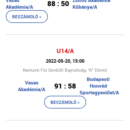
Vasas
Zsíros Akadémia
88 : 50
Akadémia/A
Kőbánya/A
BESZÁMOLÓ »
U14/A
2022-05-20, 15:00
Nemzeti Fiú Serdülő Bajnokság, “A” Döntő
Budapesti
Vasas
91 : 58
Honvéd
Akadémia/A
Sportegyesület/A
BESZÁMOLÓ »