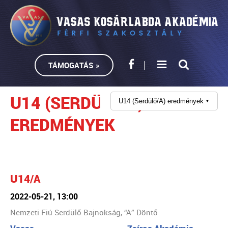
TÁMOGATÁS »
U14 (SERDÜLŐ/A)
U14 (Serdülő/A) eredmények
▼
EREDMÉNYEK
U14/A
2022-05-21, 13:00
Nemzeti Fiú Serdülő Bajnokság, “A” Döntő