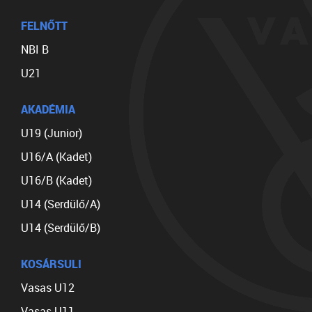
FELNŐTT
NBI B
U21
AKADÉMIA
U19 (Junior)
U16/A (Kadet)
U16/B (Kadet)
U14 (Serdülő/A)
U14 (Serdülő/B)
KOSÁRSULI
Vasas U12
Vasas U11