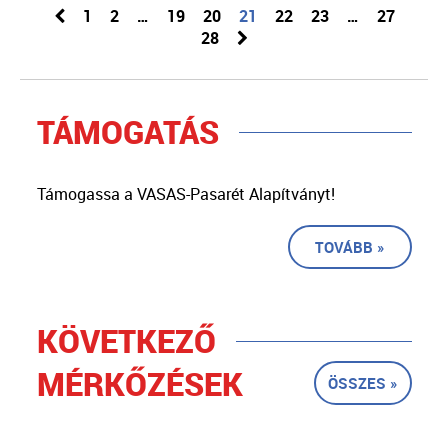
1
2
…
19
20
21
22
23
…
27
28
TÁMOGATÁS
Támogassa a VASAS-Pasarét Alapítványt!
TOVÁBB »
KÖVETKEZŐ
MÉRKŐZÉSEK
ÖSSZES »