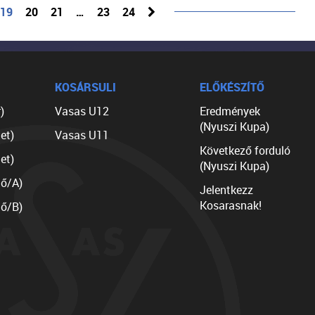
19
20
21
…
23
24
KOSÁRSULI
ELŐKÉSZÍTŐ
)
Vasas U12
Eredmények
(Nyuszi Kupa)
et)
Vasas U11
Következő forduló
et)
(Nyuszi Kupa)
lő/A)
Jelentkezz
Kosarasnak!
lő/B)