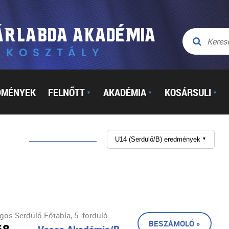
DMÉNYEK
FELNŐTT
AKADÉMIA
KOSÁRSULI
▼
▼
▼
U14 (Serdülő/B) eredmények
▼
os Serdülő Főtábla, 5. forduló
BESZÁMOLÓ »