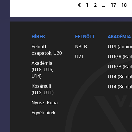
1
2
…
17
18
HÍREK
FELNŐTT
AKADÉMIA
Felnőtt
NBI B
U19 (Junior
csapatok, U20
U21
U16/A (Kad
Akadémia
U16/B (Kad
(U18, U16,
U14)
U14 (Serdü
Kosársuli
U14 (Serdü
(U12, U11)
Nyuszi Kupa
Egyéb hírek