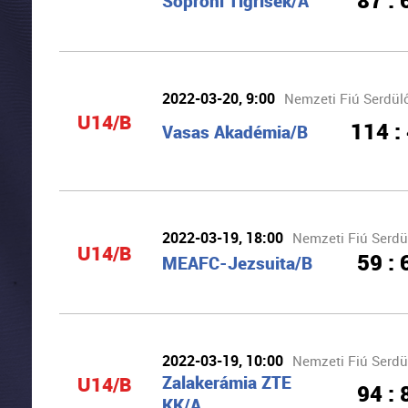
87 : 
Soproni Tigrisek/A
2022-03-20, 9:00
Nemzeti Fiú Serdülő
U14/B
114 :
Vasas Akadémia/B
2022-03-19, 18:00
Nemzeti Fiú Serdü
U14/B
59 : 
MEAFC-Jezsuita/B
2022-03-19, 10:00
Nemzeti Fiú Serdü
U14/B
Zalakerámia ZTE
94 : 
KK/A