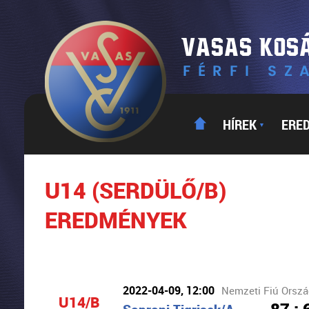
HÍREK
ERE
▼
U14 (SERDÜLŐ/B)
EREDMÉNYEK
2022-04-09, 12:00
Nemzeti Fiú Ország
U14/B