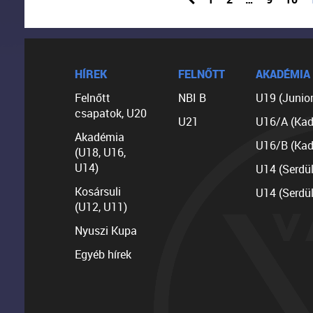
HÍREK
FELNŐTT
AKADÉMIA
Felnőtt
NBI B
U19 (Junior
csapatok, U20
U21
U16/A (Kad
Akadémia
U16/B (Kad
(U18, U16,
U14)
U14 (Serdü
Kosársuli
U14 (Serdü
(U12, U11)
Nyuszi Kupa
Egyéb hírek