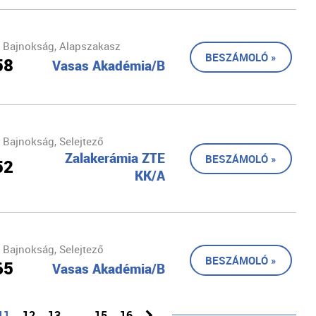
 Bajnokság, Alapszakasz
BESZÁMOLÓ »
58
Vasas Akadémia/B
 Bajnokság, Selejtező
Zalakerámia ZTE
BESZÁMOLÓ »
52
KK/A
 Bajnokság, Selejtező
BESZÁMOLÓ »
65
Vasas Akadémia/B
11
12
13
…
15
16