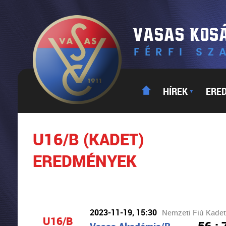
HÍREK
ERE
▼
U16/B (KADET)
EREDMÉNYEK
2023-11-19, 15:30
Nemzeti Fiú Kadet
U16/B