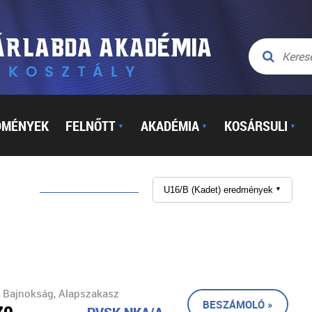
DMÉNYEK
FELNŐTT
AKADÉMIA
KOSÁRSULI
▼
▼
▼
U16/B (Kadet) eredmények
▼
 Bajnokság, Alapszakasz
BESZÁMOLÓ »