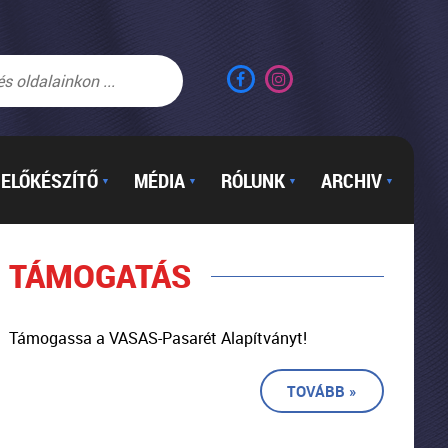
ELŐKÉSZÍTŐ
MÉDIA
RÓLUNK
ARCHIV
▼
▼
▼
▼
TÁMOGATÁS
Támogassa a VASAS-Pasarét Alapítványt!
TOVÁBB »