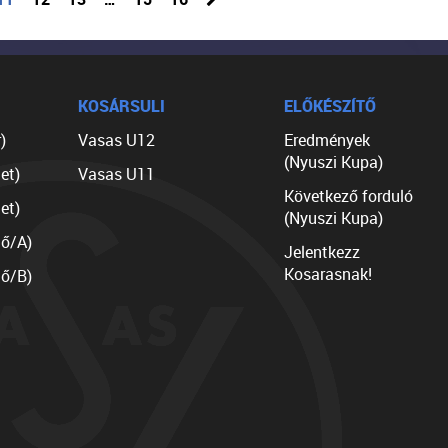
KOSÁRSULI
ELŐKÉSZÍTŐ
)
Vasas U12
Eredmények
(Nyuszi Kupa)
et)
Vasas U11
Következő forduló
et)
(Nyuszi Kupa)
lő/A)
Jelentkezz
Kosarasnak!
lő/B)