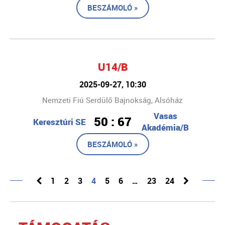
BESZÁMOLÓ »
U14/B
2025-09-27, 10:30
Nemzeti Fiú Serdülő Bajnokság, Alsóház
Vasas
50 : 67
Keresztúri SE
Akadémia/B
BESZÁMOLÓ »
1
2
3
4
5
6
…
23
24