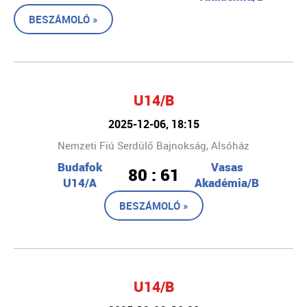
BESZÁMOLÓ »
U14/B
2025-12-06, 18:15
Nemzeti Fiú Serdülő Bajnokság, Alsóház
Budafok
Vasas
80 : 61
U14/A
Akadémia/B
BESZÁMOLÓ »
U14/B