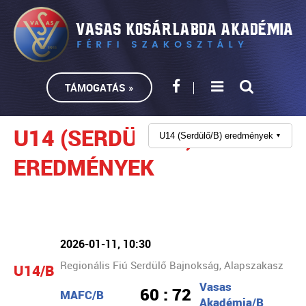
TÁMOGATÁS »
U14 (SERDÜLŐ/B)
U14 (Serdülő/B) eredmények
▼
EREDMÉNYEK
2026-01-11, 10:30
Regionális Fiú Serdülő Bajnokság, Alapszakasz
U14/B
Vasas
60 : 72
MAFC/B
Akadémia/B